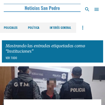
Ir al contenido principal
POLICIALES
POLÍTICA
INTERÉS GENERAL
Mostrando las entradas etiquetadas como
Instituciones
VER TODO
E
n
t
r
a