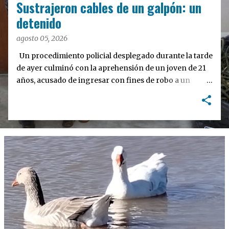
d
Sustrajeron cables de un galpón: un
a
detenido
s
agosto 05, 2026
Un procedimiento policial desplegado durante la tarde
de ayer culminó con la aprehensión de un joven de 21
años, acusado de ingresar con fines de robo a un
galpón ubicado sobre la calle L. Mansilla al 840. El
hecho se registró cuando el sospechoso logró acceder
al inmueble, pertenecientes a un vecino de 42 años, tras
escalar el tapial perimetral del predio. Una vez en el
interior del lugar, el sujeto intentó apoderarse del
cableado de los vehículos alojados en el predio.