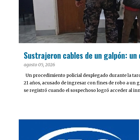
a
d
a
s
Sustrajeron cables de un galpón: un
agosto 05, 2026
Un procedimiento policial desplegado durante la tar
21 años, acusado de ingresar con fines de robo a un ga
se registró cuando el sospechoso logró acceder al inm
escalar el tapial perimetral del predio. Una vez en el in
cableado de los vehículos alojados en el predio.
INTERÉS GENERAL
JUBILADOS BONAERENSES