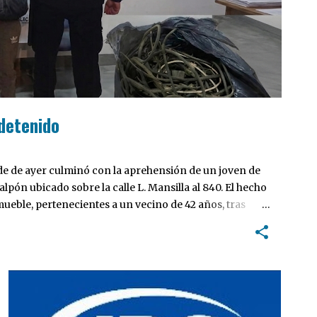
 detenido
de de ayer culminó con la aprehensión de un joven de
lpón ubicado sobre la calle L. Mansilla al 840. El hecho
ueble, pertenecientes a un vecino de 42 años, tras
terior del lugar, el sujeto intentó apoderarse del
INTERÉS GENERAL
IPS
JUBILADOS BONAERENSES