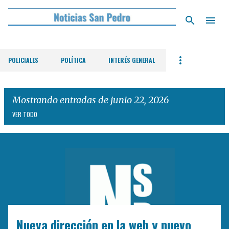
Ir al contenido principal
POLICIALES
POLÍTICA
INTERÉS GENERAL
Mostrando entradas de junio 22, 2026
VER TODO
E
n
t
r
a
d
Nueva dirección en la web y nuevo