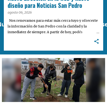
a
diseño para Noticias San Pedro
s
agosto 06, 2026
Nos renovamos para estar más cerca tuyo y ofrecerte
la información de San Pedro con la claridad y la
inmediatez de siempre. A partir de hoy, podés
encontrarnos en nuestra nueva dirección web:
notisanpedro.com.ar . Acompañamos esta mudanza
digital con un rediseño integral de nuestra plataforma.
Desarrollamos una interfaz más ágil, moderna e
intuitiva, pensada para optimizar la navegación desde
cualquier dispositivo, facilitar el acceso a las noticias
locales y potenciar la interacción de los lectores con
nuestros contenidos.