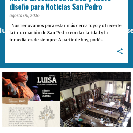
a
diseño para Noticias San Pedro
s
agosto 06, 2026
Nos renovamos para estar más cerca tuyo y ofrecerte
la información de San Pedro con la claridad y la
inmediatez de siempre. A partir de hoy, podés
encontrarnos en nuestra nueva dirección web:
notisanpedro.com.ar . Acompañamos esta mudanza
digital con un rediseño integral de nuestra plataforma.
Desarrollamos una interfaz más ágil, moderna e
intuitiva, pensada para optimizar la navegación desde
cualquier dispositivo, facilitar el acceso a las noticias
locales y potenciar la interacción de los lectores con
nuestros contenidos.