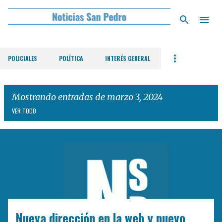
Ir al contenido principal
POLICIALES
POLÍTICA
INTERÉS GENERAL
Mostrando entradas de marzo 3, 2024
VER TODO
E
n
t
r
a
d
Nueva dirección en la web y nuevo