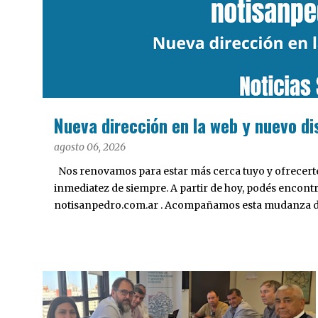
a
d
a
s
Nueva dirección en la web y nuevo di
agosto 06, 2026
Nos renovamos para estar más cerca tuyo y ofrecerte 
inmediatez de siempre. A partir de hoy, podés encont
notisanpedro.com.ar . Acompañamos esta mudanza dig
Desarrollamos una interfaz más ágil, moderna e intui
cualquier dispositivo, facilitar el acceso a las noticias
nuestros contenidos.
INTERÉS GENERAL