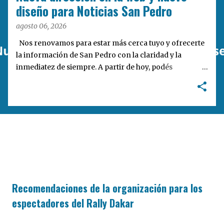
a
diseño para Noticias San Pedro
s
agosto 06, 2026
Nos renovamos para estar más cerca tuyo y ofrecerte
la información de San Pedro con la claridad y la
inmediatez de siempre. A partir de hoy, podés
encontrarnos en nuestra nueva dirección web:
notisanpedro.com.ar . Acompañamos esta mudanza
digital con un rediseño integral de nuestra plataforma.
Desarrollamos una interfaz más ágil, moderna e
intuitiva, pensada para optimizar la navegación desde
cualquier dispositivo, facilitar el acceso a las noticias
locales y potenciar la interacción de los lectores con
nuestros contenidos.
Recomendaciones de la organización para los
espectadores del Rally Dakar