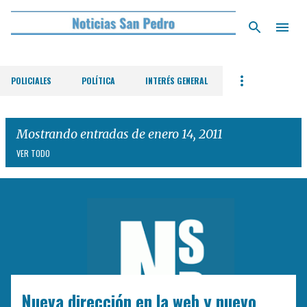
Ir al contenido principal
POLICIALES
POLÍTICA
INTERÉS GENERAL
Mostrando entradas de enero 14, 2011
VER TODO
E
n
t
r
a
d
Nueva dirección en la web y nuevo