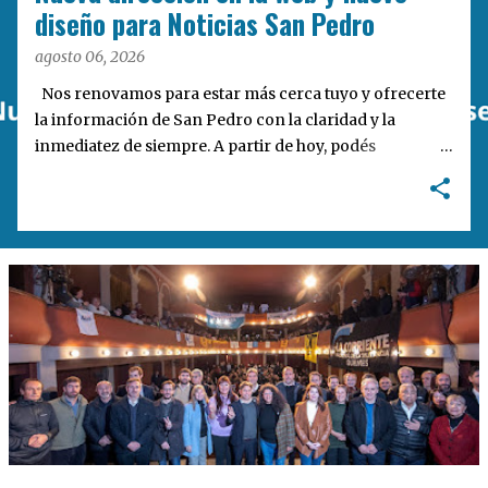
a
diseño para Noticias San Pedro
s
agosto 06, 2026
Nos renovamos para estar más cerca tuyo y ofrecerte
la información de San Pedro con la claridad y la
inmediatez de siempre. A partir de hoy, podés
encontrarnos en nuestra nueva dirección web:
notisanpedro.com.ar . Acompañamos esta mudanza
digital con un rediseño integral de nuestra plataforma.
Desarrollamos una interfaz más ágil, moderna e
intuitiva, pensada para optimizar la navegación desde
cualquier dispositivo, facilitar el acceso a las noticias
locales y potenciar la interacción de los lectores con
nuestros contenidos.