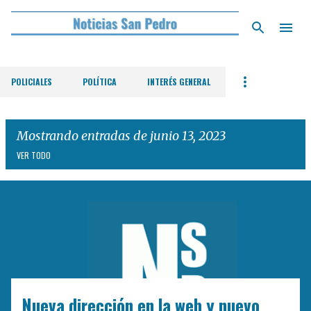
Ir al contenido principal
POLICIALES
POLÍTICA
INTERÉS GENERAL
Mostrando entradas de junio 13, 2023
VER TODO
E
n
t
r
a
d
Nueva dirección en la web y nuevo