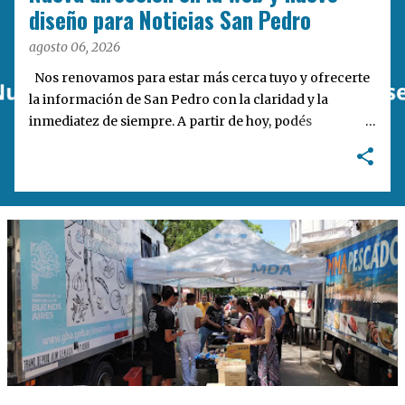
a
diseño para Noticias San Pedro
s
agosto 06, 2026
Nos renovamos para estar más cerca tuyo y ofrecerte
la información de San Pedro con la claridad y la
inmediatez de siempre. A partir de hoy, podés
encontrarnos en nuestra nueva dirección web:
notisanpedro.com.ar . Acompañamos esta mudanza
digital con un rediseño integral de nuestra plataforma.
Desarrollamos una interfaz más ágil, moderna e
intuitiva, pensada para optimizar la navegación desde
cualquier dispositivo, facilitar el acceso a las noticias
locales y potenciar la interacción de los lectores con
nuestros contenidos.