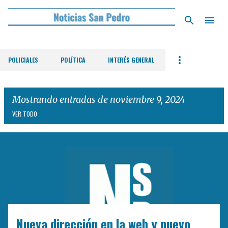
Ir al contenido principal
POLICIALES
POLÍTICA
INTERÉS GENERAL
Mostrando entradas de noviembre 9, 2024
VER TODO
E
n
t
r
a
d
Nueva dirección en la web y nuevo