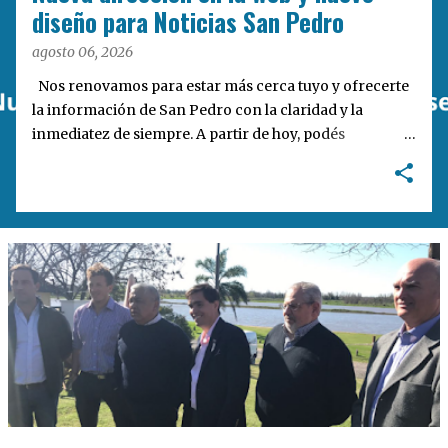
a
diseño para Noticias San Pedro
s
agosto 06, 2026
Nos renovamos para estar más cerca tuyo y ofrecerte
la información de San Pedro con la claridad y la
inmediatez de siempre. A partir de hoy, podés
encontrarnos en nuestra nueva dirección web:
notisanpedro.com.ar . Acompañamos esta mudanza
digital con un rediseño integral de nuestra plataforma.
Desarrollamos una interfaz más ágil, moderna e
intuitiva, pensada para optimizar la navegación desde
cualquier dispositivo, facilitar el acceso a las noticias
locales y potenciar la interacción de los lectores con
nuestros contenidos.