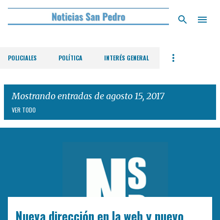
Ir al contenido principal
POLICIALES
POLÍTICA
INTERÉS GENERAL
Mostrando entradas de agosto 15, 2017
VER TODO
E
n
t
r
a
d
Nueva dirección en la web y nuevo