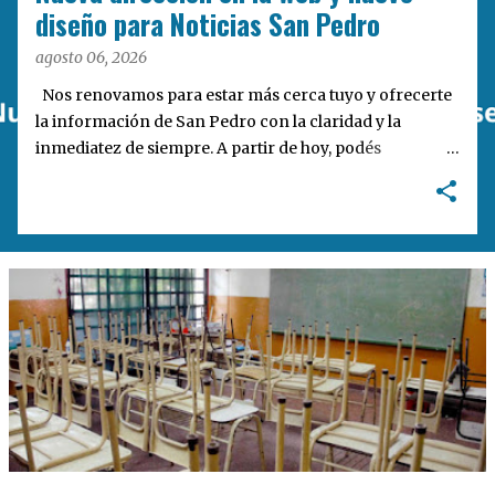
a
diseño para Noticias San Pedro
s
agosto 06, 2026
Nos renovamos para estar más cerca tuyo y ofrecerte
la información de San Pedro con la claridad y la
inmediatez de siempre. A partir de hoy, podés
encontrarnos en nuestra nueva dirección web:
notisanpedro.com.ar . Acompañamos esta mudanza
digital con un rediseño integral de nuestra plataforma.
Desarrollamos una interfaz más ágil, moderna e
intuitiva, pensada para optimizar la navegación desde
cualquier dispositivo, facilitar el acceso a las noticias
locales y potenciar la interacción de los lectores con
nuestros contenidos.