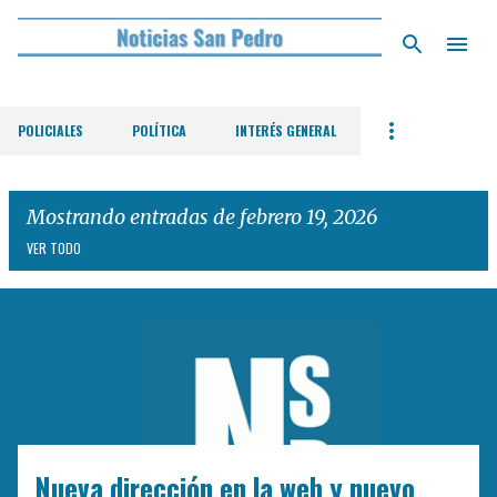
Ir al contenido principal
POLICIALES
POLÍTICA
INTERÉS GENERAL
Mostrando entradas de febrero 19, 2026
VER TODO
E
n
t
r
a
d
Nueva dirección en la web y nuevo