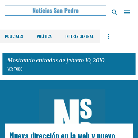
Ir al contenido principal
POLICIALES
POLÍTICA
INTERÉS GENERAL
Mostrando entradas de febrero 10, 2010
VER TODO
E
n
t
r
a
d
Nueva dirección en la web y nuevo