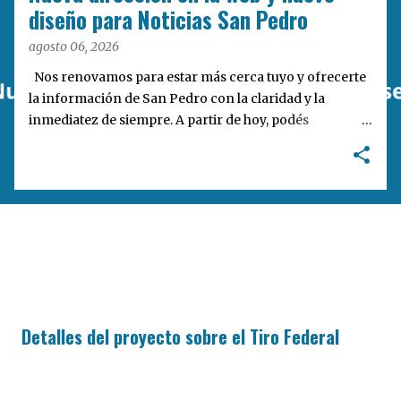
a
diseño para Noticias San Pedro
s
agosto 06, 2026
Nos renovamos para estar más cerca tuyo y ofrecerte
la información de San Pedro con la claridad y la
inmediatez de siempre. A partir de hoy, podés
encontrarnos en nuestra nueva dirección web:
notisanpedro.com.ar . Acompañamos esta mudanza
digital con un rediseño integral de nuestra plataforma.
Desarrollamos una interfaz más ágil, moderna e
intuitiva, pensada para optimizar la navegación desde
cualquier dispositivo, facilitar el acceso a las noticias
locales y potenciar la interacción de los lectores con
nuestros contenidos.
Detalles del proyecto sobre el Tiro Federal