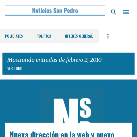
Ir al contenido principal
POLICIALES
POLÍTICA
INTERÉS GENERAL
Mostrando entradas de febrero 2, 2010
VER TODO
E
n
t
r
a
d
Nueva dirección en la web y nuevo