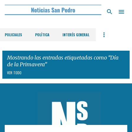
Ir al contenido principal
POLICIALES
POLÍTICA
INTERÉS GENERAL
Mostrando las entradas etiquetadas como
Día
de la Primavera
VER TODO
E
n
t
r
a