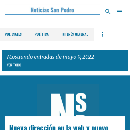
Ir al contenido principal
POLICIALES
POLÍTICA
INTERÉS GENERAL
Mostrando entradas de mayo 9, 2022
VER TODO
E
n
t
r
a
d
Nueva dirección en la web y nuevo