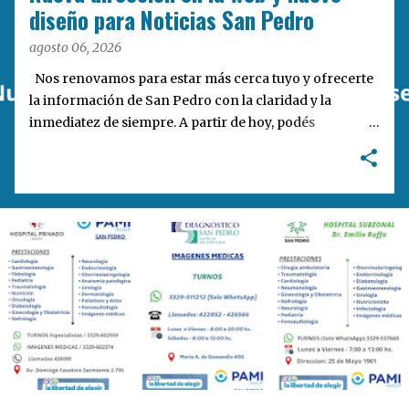
a
diseño para Noticias San Pedro
s
agosto 06, 2026
Nos renovamos para estar más cerca tuyo y ofrecerte
la información de San Pedro con la claridad y la
inmediatez de siempre. A partir de hoy, podés
encontrarnos en nuestra nueva dirección web:
notisanpedro.com.ar . Acompañamos esta mudanza
digital con un rediseño integral de nuestra plataforma.
Desarrollamos una interfaz más ágil, moderna e
intuitiva, pensada para optimizar la navegación desde
cualquier dispositivo, facilitar el acceso a las noticias
locales y potenciar la interacción de los lectores con
nuestros contenidos.