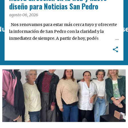
a
diseño para Noticias San Pedro
s
agosto 06, 2026
Nos renovamos para estar más cerca tuyo y ofrecerte
la información de San Pedro con la claridad y la
inmediatez de siempre. A partir de hoy, podés
encontrarnos en nuestra nueva dirección web:
notisanpedro.com.ar . Acompañamos esta mudanza
digital con un rediseño integral de nuestra plataforma.
Desarrollamos una interfaz más ágil, moderna e
intuitiva, pensada para optimizar la navegación desde
cualquier dispositivo, facilitar el acceso a las noticias
locales y potenciar la interacción de los lectores con
nuestros contenidos.