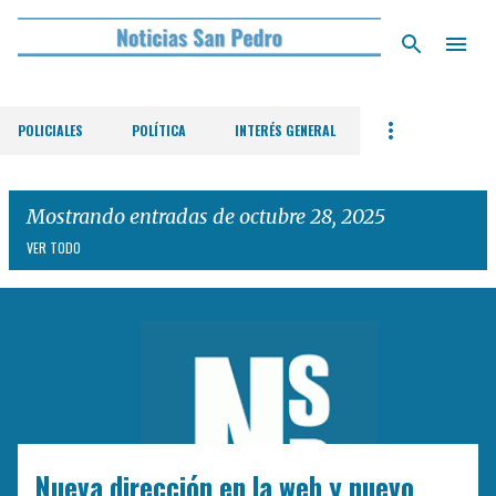
Ir al contenido principal
POLICIALES
POLÍTICA
INTERÉS GENERAL
Mostrando entradas de octubre 28, 2025
VER TODO
E
n
t
r
a
d
Nueva dirección en la web y nuevo