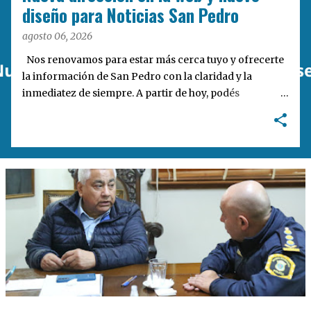
a
diseño para Noticias San Pedro
s
agosto 06, 2026
Nos renovamos para estar más cerca tuyo y ofrecerte
la información de San Pedro con la claridad y la
inmediatez de siempre. A partir de hoy, podés
encontrarnos en nuestra nueva dirección web:
notisanpedro.com.ar . Acompañamos esta mudanza
digital con un rediseño integral de nuestra plataforma.
Desarrollamos una interfaz más ágil, moderna e
intuitiva, pensada para optimizar la navegación desde
cualquier dispositivo, facilitar el acceso a las noticias
locales y potenciar la interacción de los lectores con
nuestros contenidos.