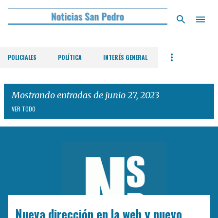
Ir al contenido principal
POLICIALES
POLÍTICA
INTERÉS GENERAL
Mostrando entradas de junio 27, 2023
VER TODO
E
n
t
r
a
d
Nueva dirección en la web y nuevo