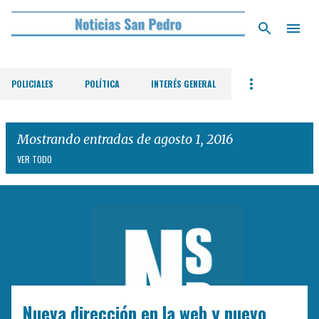
Ir al contenido principal
POLICIALES
POLÍTICA
INTERÉS GENERAL
Mostrando entradas de agosto 1, 2016
VER TODO
E
n
t
r
a
d
Nueva dirección en la web y nuevo