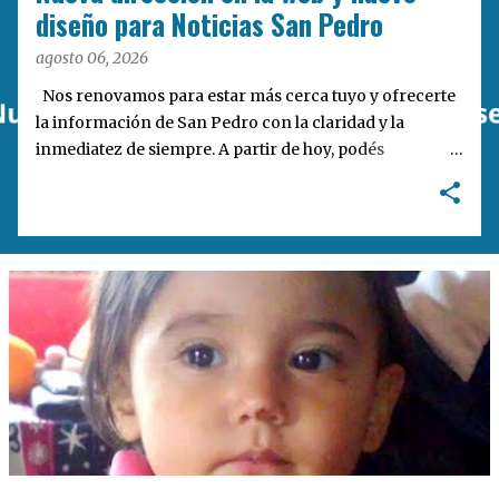
a
diseño para Noticias San Pedro
s
agosto 06, 2026
Nos renovamos para estar más cerca tuyo y ofrecerte
la información de San Pedro con la claridad y la
inmediatez de siempre. A partir de hoy, podés
encontrarnos en nuestra nueva dirección web:
notisanpedro.com.ar . Acompañamos esta mudanza
digital con un rediseño integral de nuestra plataforma.
Desarrollamos una interfaz más ágil, moderna e
intuitiva, pensada para optimizar la navegación desde
cualquier dispositivo, facilitar el acceso a las noticias
locales y potenciar la interacción de los lectores con
nuestros contenidos.