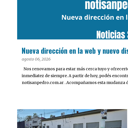
a
d
a
s
Nueva dirección en la web y nuevo di
agosto 06, 2026
Nos renovamos para estar más cerca tuyo y ofrecerte 
inmediatez de siempre. A partir de hoy, podés encont
notisanpedro.com.ar . Acompañamos esta mudanza dig
Desarrollamos una interfaz más ágil, moderna e intui
cualquier dispositivo, facilitar el acceso a las noticias
nuestros contenidos.