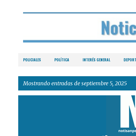
POLICIALES
POLÍTICA
INTERÉS GENERAL
DEPOR
Mostrando entradas de septiembre 5, 2025
E
n
t
r