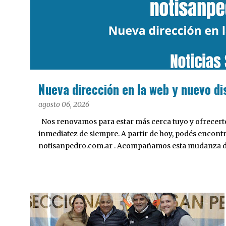
a
d
a
s
Nueva dirección en la web y nuevo di
agosto 06, 2026
Nos renovamos para estar más cerca tuyo y ofrecerte 
inmediatez de siempre. A partir de hoy, podés encont
notisanpedro.com.ar . Acompañamos esta mudanza dig
Desarrollamos una interfaz más ágil, moderna e intui
cualquier dispositivo, facilitar el acceso a las noticias
nuestros contenidos.