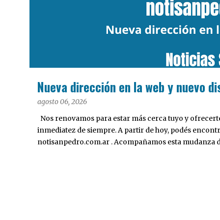
a
d
a
s
Nueva dirección en la web y nuevo di
agosto 06, 2026
Nos renovamos para estar más cerca tuyo y ofrecerte 
inmediatez de siempre. A partir de hoy, podés encont
notisanpedro.com.ar . Acompañamos esta mudanza dig
Desarrollamos una interfaz más ágil, moderna e intui
cualquier dispositivo, facilitar el acceso a las noticias
nuestros contenidos.