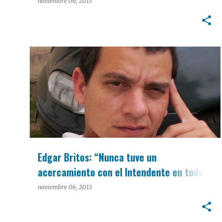
domiciliario
noviembre 06, 2013
INTERÉS GENERAL
Edgar Britos: “Nunca tuve un
acercamiento con el Intendente en todos
estos años”
noviembre 06, 2013