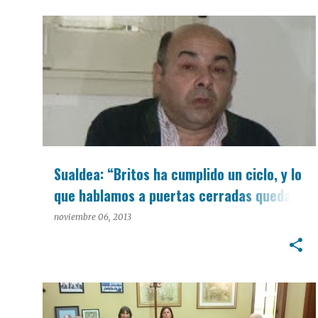
INTERÉS GENERAL
Sualdea: “Britos ha cumplido un ciclo, y lo
que hablamos a puertas cerradas quedará
entre él y yo”
noviembre 06, 2013