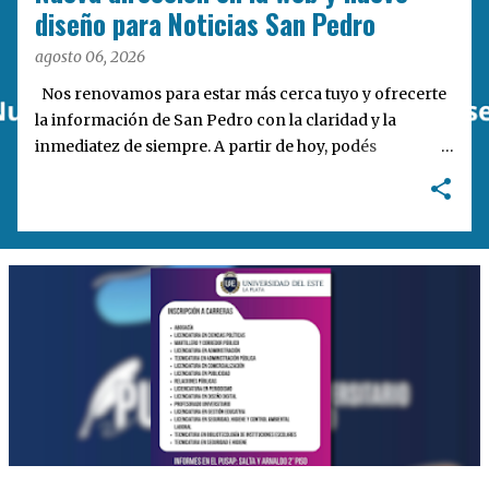
a
diseño para Noticias San Pedro
s
agosto 06, 2026
Nos renovamos para estar más cerca tuyo y ofrecerte
la información de San Pedro con la claridad y la
inmediatez de siempre. A partir de hoy, podés
encontrarnos en nuestra nueva dirección web:
notisanpedro.com.ar . Acompañamos esta mudanza
digital con un rediseño integral de nuestra plataforma.
Desarrollamos una interfaz más ágil, moderna e
intuitiva, pensada para optimizar la navegación desde
cualquier dispositivo, facilitar el acceso a las noticias
locales y potenciar la interacción de los lectores con
nuestros contenidos.