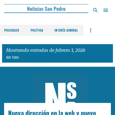
Ir al contenido principal
POLICIALES
POLÍTICA
INTERÉS GENERAL
Mostrando entradas de febrero 3, 2026
VER TODO
E
n
t
r
a
d
Nueva dirección en la web y nuevo