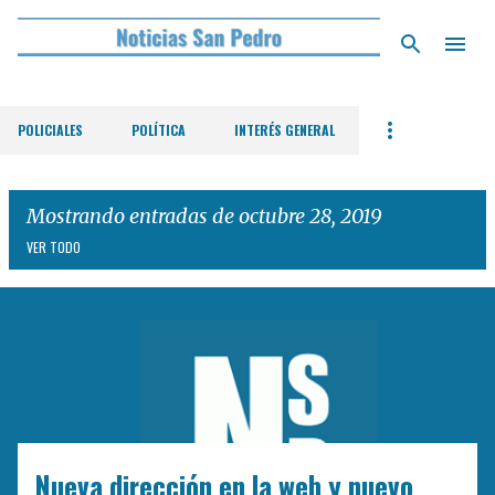
Ir al contenido principal
POLICIALES
POLÍTICA
INTERÉS GENERAL
Mostrando entradas de octubre 28, 2019
VER TODO
E
n
t
r
a
d
Nueva dirección en la web y nuevo