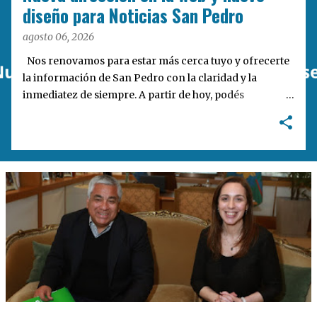
a
diseño para Noticias San Pedro
s
agosto 06, 2026
Nos renovamos para estar más cerca tuyo y ofrecerte
la información de San Pedro con la claridad y la
inmediatez de siempre. A partir de hoy, podés
encontrarnos en nuestra nueva dirección web:
notisanpedro.com.ar . Acompañamos esta mudanza
digital con un rediseño integral de nuestra plataforma.
Desarrollamos una interfaz más ágil, moderna e
intuitiva, pensada para optimizar la navegación desde
cualquier dispositivo, facilitar el acceso a las noticias
locales y potenciar la interacción de los lectores con
nuestros contenidos.