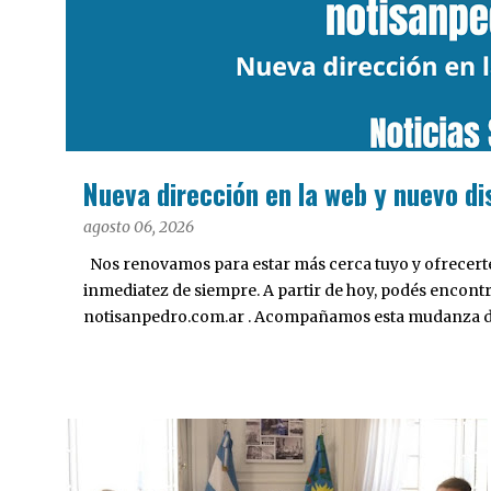
a
d
a
s
Nueva dirección en la web y nuevo di
agosto 06, 2026
Nos renovamos para estar más cerca tuyo y ofrecerte 
inmediatez de siempre. A partir de hoy, podés encont
notisanpedro.com.ar . Acompañamos esta mudanza dig
Desarrollamos una interfaz más ágil, moderna e intui
cualquier dispositivo, facilitar el acceso a las noticias
nuestros contenidos.
POLÍTICA