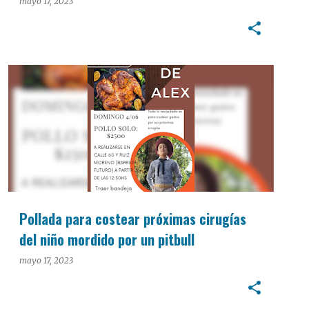
cable a Telecom
mayo 17, 2023
INTERÉS GENERAL
Pollada para costear próximas cirugías
del niño mordido por un pitbull
mayo 17, 2023