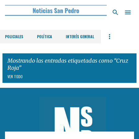
Ir al contenido principal
POLICIALES
POLÍTICA
INTERÉS GENERAL
Mostrando las entradas etiquetadas como
Cruz
Roja
VER TODO
E
n
t
r
a