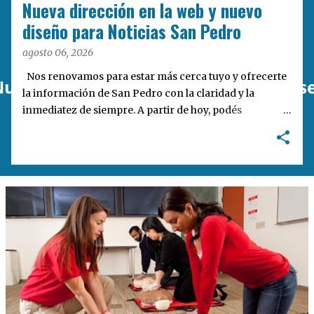
d
Nueva dirección en la web y nuevo
a
diseño para Noticias San Pedro
s
agosto 06, 2026
Nos renovamos para estar más cerca tuyo y ofrecerte
la información de San Pedro con la claridad y la
inmediatez de siempre. A partir de hoy, podés
encontrarnos en nuestra nueva dirección web:
notisanpedro.com.ar . Acompañamos esta mudanza
digital con un rediseño integral de nuestra plataforma.
Desarrollamos una interfaz más ágil, moderna e
intuitiva, pensada para optimizar la navegación desde
cualquier dispositivo, facilitar el acceso a las noticias
locales y potenciar la interacción de los lectores con
nuestros contenidos.