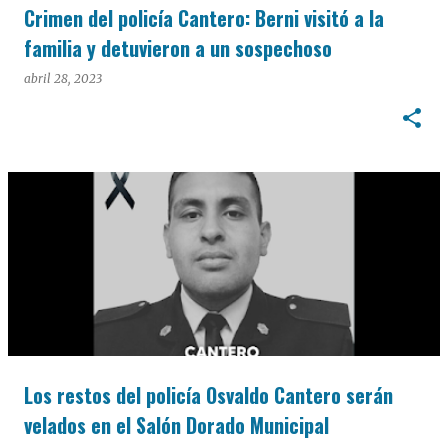
Crimen del policía Cantero: Berni visitó a la
familia y detuvieron a un sospechoso
abril 28, 2023
Los restos del policía Osvaldo Cantero serán
velados en el Salón Dorado Municipal