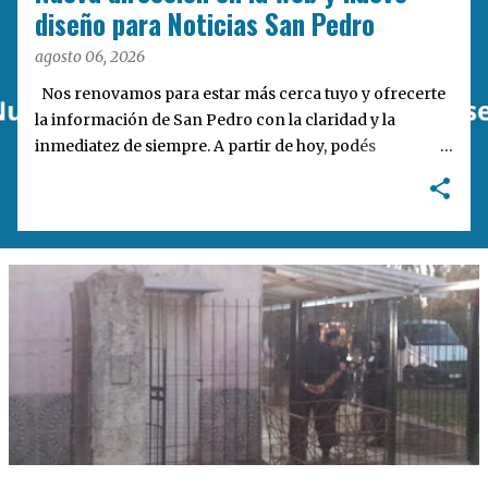
a
diseño para Noticias San Pedro
s
agosto 06, 2026
Nos renovamos para estar más cerca tuyo y ofrecerte
la información de San Pedro con la claridad y la
inmediatez de siempre. A partir de hoy, podés
encontrarnos en nuestra nueva dirección web:
notisanpedro.com.ar . Acompañamos esta mudanza
digital con un rediseño integral de nuestra plataforma.
Desarrollamos una interfaz más ágil, moderna e
intuitiva, pensada para optimizar la navegación desde
cualquier dispositivo, facilitar el acceso a las noticias
locales y potenciar la interacción de los lectores con
nuestros contenidos.