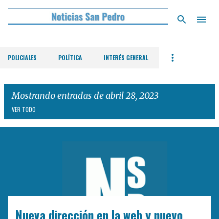
Ir al contenido principal
POLICIALES
POLÍTICA
INTERÉS GENERAL
Mostrando entradas de abril 28, 2023
VER TODO
E
n
t
r
a
d
Nueva dirección en la web y nuevo