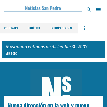
Ir al contenido principal
POLICIALES
POLÍTICA
INTERÉS GENERAL
Mostrando entradas de diciembre 31, 2007
VER TODO
E
n
t
r
a
d
Nueva dirección en la web y nuevo