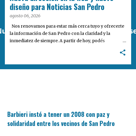
a
diseño para Noticias San Pedro
s
agosto 06, 2026
Nos renovamos para estar más cerca tuyo y ofrecerte
la información de San Pedro con la claridad y la
inmediatez de siempre. A partir de hoy, podés
encontrarnos en nuestra nueva dirección web:
notisanpedro.com.ar . Acompañamos esta mudanza
digital con un rediseño integral de nuestra plataforma.
Desarrollamos una interfaz más ágil, moderna e
intuitiva, pensada para optimizar la navegación desde
cualquier dispositivo, facilitar el acceso a las noticias
locales y potenciar la interacción de los lectores con
nuestros contenidos.
Barbieri instó a tener un 2008 con paz y
solidaridad entre los vecinos de San Pedro