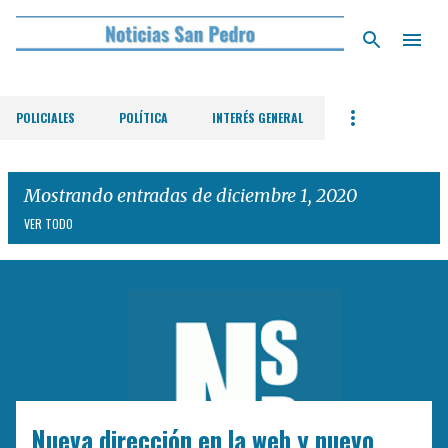
Ir al contenido principal
POLICIALES
POLÍTICA
INTERÉS GENERAL
Mostrando entradas de diciembre 1, 2020
VER TODO
E
n
t
r
a
d
Nueva dirección en la web y nuevo