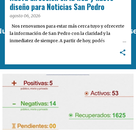
a
diseño para Noticias San Pedro
s
agosto 06, 2026
Nos renovamos para estar más cerca tuyo y ofrecerte
la información de San Pedro con la claridad y la
inmediatez de siempre. A partir de hoy, podés
encontrarnos en nuestra nueva dirección web:
notisanpedro.com.ar . Acompañamos esta mudanza
digital con un rediseño integral de nuestra plataforma.
Desarrollamos una interfaz más ágil, moderna e
intuitiva, pensada para optimizar la navegación desde
cualquier dispositivo, facilitar el acceso a las noticias
locales y potenciar la interacción de los lectores con
nuestros contenidos.