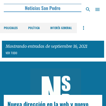
Ir al contenido principal
POLICIALES
POLÍTICA
INTERÉS GENERAL
Mostrando entradas de septiembre 16, 2021
VER TODO
E
n
t
r
a
d
Nueva dirección en la web y nuevo