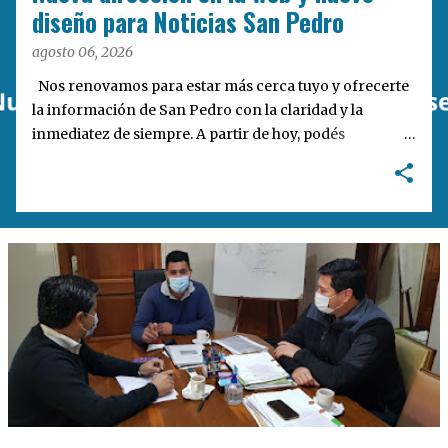
a
diseño para Noticias San Pedro
s
agosto 06, 2026
Nos renovamos para estar más cerca tuyo y ofrecerte
la información de San Pedro con la claridad y la
inmediatez de siempre. A partir de hoy, podés
encontrarnos en nuestra nueva dirección web:
notisanpedro.com.ar . Acompañamos esta mudanza
digital con un rediseño integral de nuestra plataforma.
Desarrollamos una interfaz más ágil, moderna e
intuitiva, pensada para optimizar la navegación desde
cualquier dispositivo, facilitar el acceso a las noticias
locales y potenciar la interacción de los lectores con
nuestros contenidos.