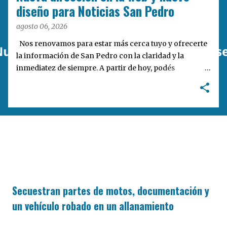
a
diseño para Noticias San Pedro
s
agosto 06, 2026
Nos renovamos para estar más cerca tuyo y ofrecerte
la información de San Pedro con la claridad y la
inmediatez de siempre. A partir de hoy, podés
encontrarnos en nuestra nueva dirección web:
notisanpedro.com.ar . Acompañamos esta mudanza
digital con un rediseño integral de nuestra plataforma.
Desarrollamos una interfaz más ágil, moderna e
intuitiva, pensada para optimizar la navegación desde
cualquier dispositivo, facilitar el acceso a las noticias
locales y potenciar la interacción de los lectores con
nuestros contenidos.
Secuestran partes de motos, documentación y
un vehículo robado en un allanamiento