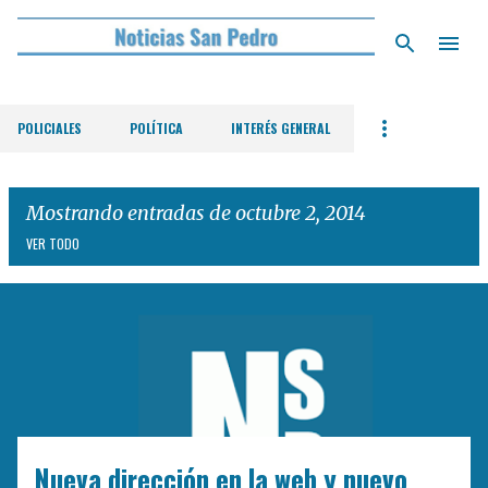
Ir al contenido principal
POLICIALES
POLÍTICA
INTERÉS GENERAL
Mostrando entradas de octubre 2, 2014
VER TODO
E
n
t
r
a
d
Nueva dirección en la web y nuevo