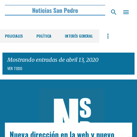
Ir al contenido principal
POLICIALES
POLÍTICA
INTERÉS GENERAL
Mostrando entradas de abril 13, 2020
VER TODO
E
n
t
r
a
d
Nueva dirección en la web y nuevo