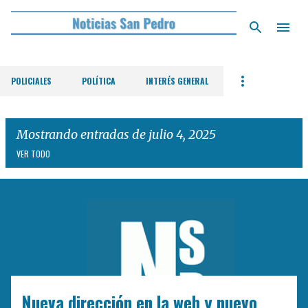
Ir al contenido principal
POLICIALES
POLÍTICA
INTERÉS GENERAL
Mostrando entradas de julio 4, 2025
VER TODO
E
n
t
r
a
d
Nueva dirección en la web y nuevo