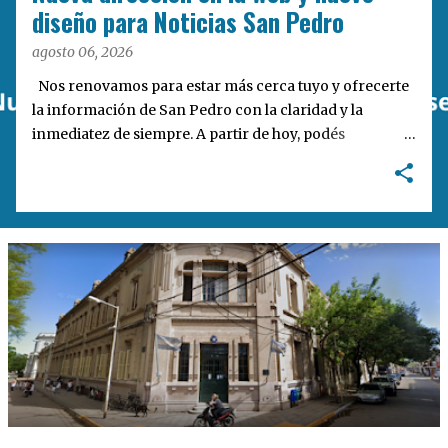
a
diseño para Noticias San Pedro
s
agosto 06, 2026
Nos renovamos para estar más cerca tuyo y ofrecerte
la información de San Pedro con la claridad y la
inmediatez de siempre. A partir de hoy, podés
encontrarnos en nuestra nueva dirección web:
notisanpedro.com.ar . Acompañamos esta mudanza
digital con un rediseño integral de nuestra plataforma.
Desarrollamos una interfaz más ágil, moderna e
intuitiva, pensada para optimizar la navegación desde
cualquier dispositivo, facilitar el acceso a las noticias
locales y potenciar la interacción de los lectores con
nuestros contenidos.