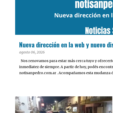
a
d
a
s
Nueva dirección en la web y nuevo di
agosto 06, 2026
Nos renovamos para estar más cerca tuyo y ofrecerte 
inmediatez de siempre. A partir de hoy, podés encont
notisanpedro.com.ar . Acompañamos esta mudanza dig
Desarrollamos una interfaz más ágil, moderna e intui
cualquier dispositivo, facilitar el acceso a las noticias
nuestros contenidos.
POLICIALES
VIDEO