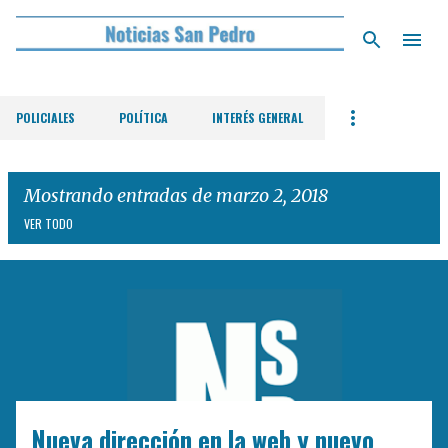
Ir al contenido principal
POLICIALES
POLÍTICA
INTERÉS GENERAL
Mostrando entradas de marzo 2, 2018
VER TODO
E
n
t
r
a
d
Nueva dirección en la web y nuevo