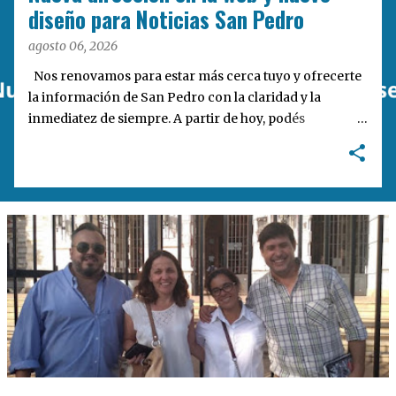
a
diseño para Noticias San Pedro
s
agosto 06, 2026
Nos renovamos para estar más cerca tuyo y ofrecerte
la información de San Pedro con la claridad y la
inmediatez de siempre. A partir de hoy, podés
encontrarnos en nuestra nueva dirección web:
notisanpedro.com.ar . Acompañamos esta mudanza
digital con un rediseño integral de nuestra plataforma.
Desarrollamos una interfaz más ágil, moderna e
intuitiva, pensada para optimizar la navegación desde
cualquier dispositivo, facilitar el acceso a las noticias
locales y potenciar la interacción de los lectores con
nuestros contenidos.