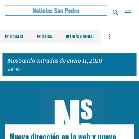
Ir al contenido principal
POLICIALES
POLÍTICA
INTERÉS GENERAL
Mostrando entradas de enero 11, 2020
VER TODO
E
n
t
r
a
d
Nueva dirección en la web y nuevo