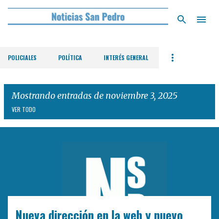
Ir al contenido principal
POLICIALES
POLÍTICA
INTERÉS GENERAL
Mostrando entradas de noviembre 3, 2025
VER TODO
E
n
t
r
a
d
Nueva dirección en la web y nuevo