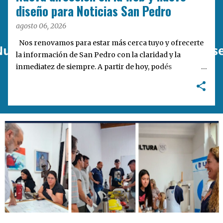
a
diseño para Noticias San Pedro
s
agosto 06, 2026
Nos renovamos para estar más cerca tuyo y ofrecerte
la información de San Pedro con la claridad y la
inmediatez de siempre. A partir de hoy, podés
encontrarnos en nuestra nueva dirección web:
notisanpedro.com.ar . Acompañamos esta mudanza
digital con un rediseño integral de nuestra plataforma.
Desarrollamos una interfaz más ágil, moderna e
intuitiva, pensada para optimizar la navegación desde
cualquier dispositivo, facilitar el acceso a las noticias
locales y potenciar la interacción de los lectores con
nuestros contenidos.