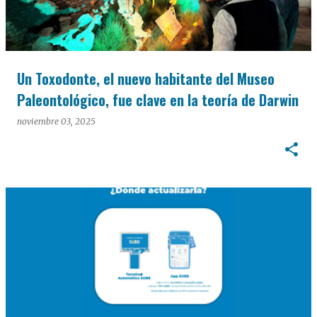
Un Toxodonte, el nuevo habitante del Museo
Paleontológico, fue clave en la teoría de Darwin
noviembre 03, 2025