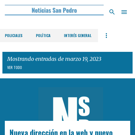
Ir al contenido principal
POLICIALES
POLÍTICA
INTERÉS GENERAL
Mostrando entradas de marzo 19, 2023
VER TODO
E
n
t
r
a
d
Nueva dirección en la web y nuevo