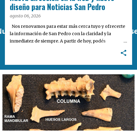
a
diseño para Noticias San Pedro
s
agosto 06, 2026
Nos renovamos para estar más cerca tuyo y ofrecerte
la información de San Pedro con la claridad y la
inmediatez de siempre. A partir de hoy, podés
encontrarnos en nuestra nueva dirección web:
notisanpedro.com.ar . Acompañamos esta mudanza
digital con un rediseño integral de nuestra plataforma.
Desarrollamos una interfaz más ágil, moderna e
intuitiva, pensada para optimizar la navegación desde
cualquier dispositivo, facilitar el acceso a las noticias
locales y potenciar la interacción de los lectores con
nuestros contenidos.