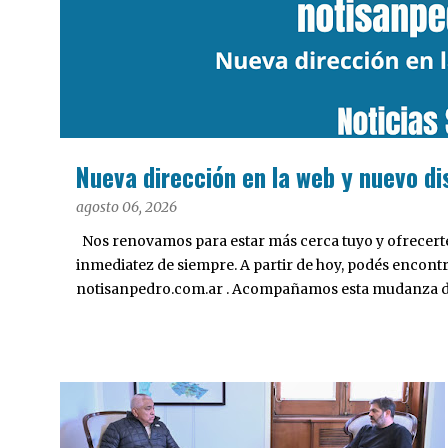
a
d
a
s
Nueva dirección en la web y nuevo di
agosto 06, 2026
Nos renovamos para estar más cerca tuyo y ofrecerte 
inmediatez de siempre. A partir de hoy, podés encont
notisanpedro.com.ar . Acompañamos esta mudanza dig
Desarrollamos una interfaz más ágil, moderna e intui
cualquier dispositivo, facilitar el acceso a las noticias
nuestros contenidos.
INTERÉS GENERAL