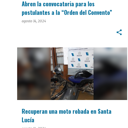
Abren la convocatoria para los
postulantes a la “Orden del Convento”
agosto 14, 2024
POLICIALES
Recuperan una moto robada en Santa
Lucía