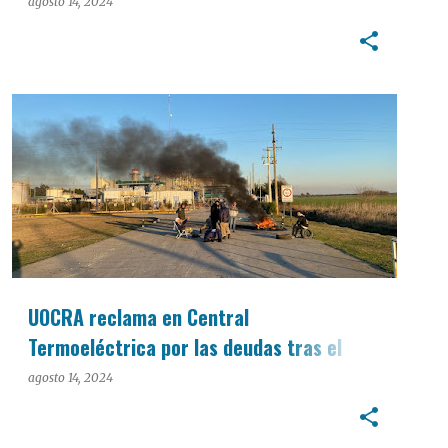
agosto 14, 2024
POLÍTICA
UOCRA reclama en Central
Termoeléctrica por las deudas tras el
despido de 60 trabajadores
agosto 14, 2024