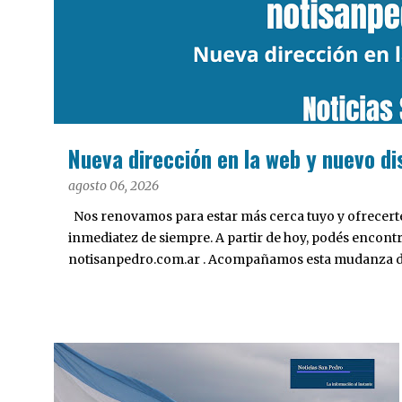
a
d
a
s
Nueva dirección en la web y nuevo di
agosto 06, 2026
Nos renovamos para estar más cerca tuyo y ofrecerte 
inmediatez de siempre. A partir de hoy, podés encont
notisanpedro.com.ar . Acompañamos esta mudanza dig
Desarrollamos una interfaz más ágil, moderna e intui
cualquier dispositivo, facilitar el acceso a las noticias
nuestros contenidos.