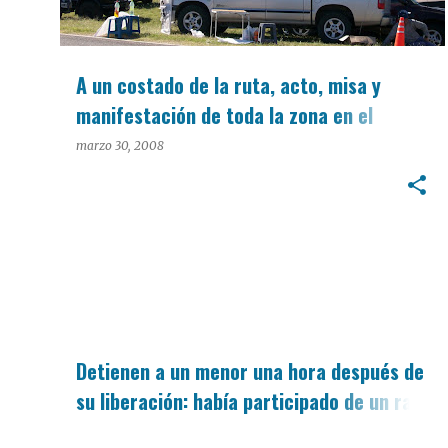
A un costado de la ruta, acto, misa y
manifestación de toda la zona en el
acceso a Ramallo
marzo 30, 2008
Detienen a un menor una hora después de
su liberación: había participado de un raíd
delictivo.