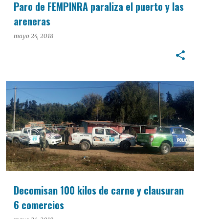
Paro de FEMPINRA paraliza el puerto y las
areneras
mayo 24, 2018
POLICIALES
Decomisan 100 kilos de carne y clausuran
6 comercios