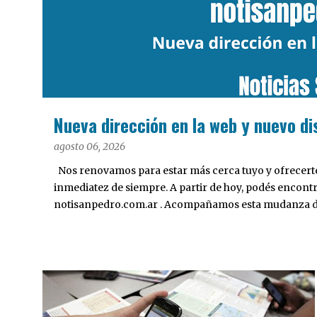
a
d
a
s
Nueva dirección en la web y nuevo di
agosto 06, 2026
Nos renovamos para estar más cerca tuyo y ofrecerte 
inmediatez de siempre. A partir de hoy, podés encont
notisanpedro.com.ar . Acompañamos esta mudanza dig
Desarrollamos una interfaz más ágil, moderna e intui
cualquier dispositivo, facilitar el acceso a las noticias
nuestros contenidos.
INTERÉS GENERAL