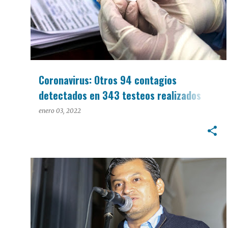
Coronavirus: Otros 94 contagios
detectados en 343 testeos realizados
este lunes
enero 03, 2022
POLÍTICA