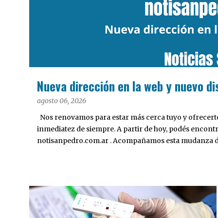
a
d
a
s
Nueva dirección en la web y nuevo di
agosto 06, 2026
Nos renovamos para estar más cerca tuyo y ofrecerte 
inmediatez de siempre. A partir de hoy, podés encont
notisanpedro.com.ar . Acompañamos esta mudanza dig
Desarrollamos una interfaz más ágil, moderna e intui
cualquier dispositivo, facilitar el acceso a las noticias
nuestros contenidos.
INTERÉS GENERAL