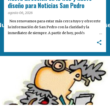
a
diseño para Noticias San Pedro
s
agosto 06, 2026
Nos renovamos para estar más cerca tuyo y ofrecerte
la información de San Pedro con la claridad y la
inmediatez de siempre. A partir de hoy, podés
encontrarnos en nuestra nueva dirección web:
notisanpedro.com.ar . Acompañamos esta mudanza
digital con un rediseño integral de nuestra plataforma.
Desarrollamos una interfaz más ágil, moderna e
intuitiva, pensada para optimizar la navegación desde
cualquier dispositivo, facilitar el acceso a las noticias
locales y potenciar la interacción de los lectores con
nuestros contenidos.