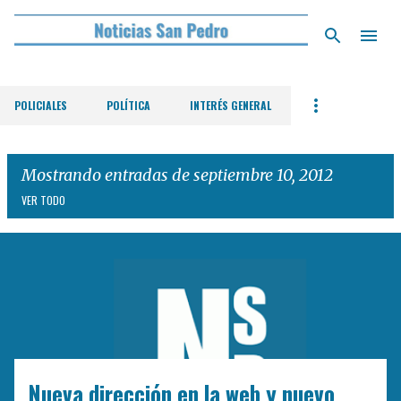
Ir al contenido principal
POLICIALES
POLÍTICA
INTERÉS GENERAL
Mostrando entradas de septiembre 10, 2012
VER TODO
E
n
t
r
a
d
Nueva dirección en la web y nuevo