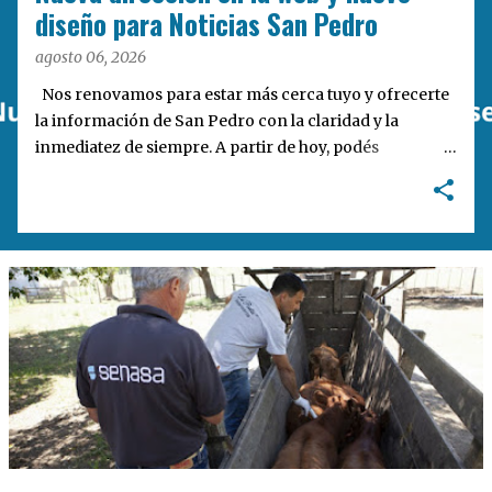
a
diseño para Noticias San Pedro
s
agosto 06, 2026
Nos renovamos para estar más cerca tuyo y ofrecerte
la información de San Pedro con la claridad y la
inmediatez de siempre. A partir de hoy, podés
encontrarnos en nuestra nueva dirección web:
notisanpedro.com.ar . Acompañamos esta mudanza
digital con un rediseño integral de nuestra plataforma.
Desarrollamos una interfaz más ágil, moderna e
intuitiva, pensada para optimizar la navegación desde
cualquier dispositivo, facilitar el acceso a las noticias
locales y potenciar la interacción de los lectores con
nuestros contenidos.