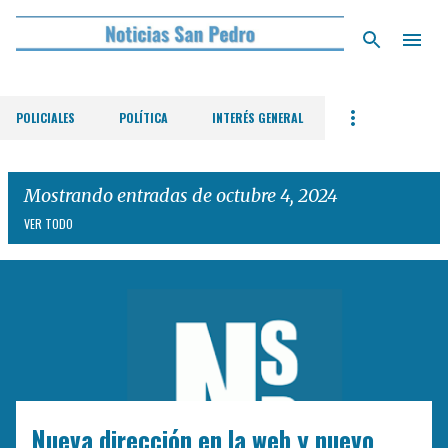
Ir al contenido principal
POLICIALES
POLÍTICA
INTERÉS GENERAL
Mostrando entradas de octubre 4, 2024
VER TODO
E
n
t
r
a
d
Nueva dirección en la web y nuevo