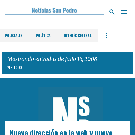
Ir al contenido principal
POLICIALES
POLÍTICA
INTERÉS GENERAL
Mostrando entradas de julio 16, 2008
VER TODO
E
n
t
r
a
d
Nueva dirección en la web y nuevo