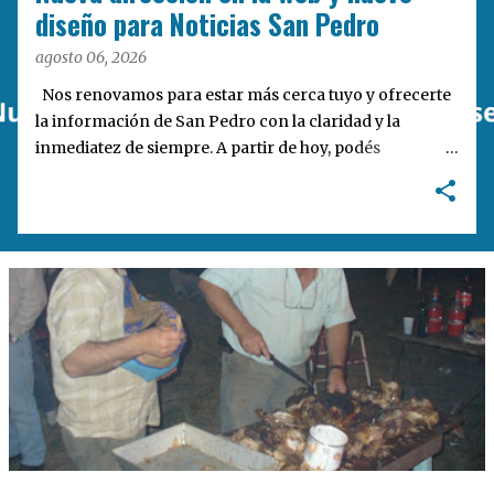
a
diseño para Noticias San Pedro
s
agosto 06, 2026
Nos renovamos para estar más cerca tuyo y ofrecerte
la información de San Pedro con la claridad y la
inmediatez de siempre. A partir de hoy, podés
encontrarnos en nuestra nueva dirección web:
notisanpedro.com.ar . Acompañamos esta mudanza
digital con un rediseño integral de nuestra plataforma.
Desarrollamos una interfaz más ágil, moderna e
intuitiva, pensada para optimizar la navegación desde
cualquier dispositivo, facilitar el acceso a las noticias
locales y potenciar la interacción de los lectores con
nuestros contenidos.