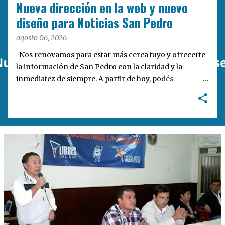
d
Nueva dirección en la web y nuevo
a
diseño para Noticias San Pedro
s
agosto 06, 2026
Nos renovamos para estar más cerca tuyo y ofrecerte
la información de San Pedro con la claridad y la
inmediatez de siempre. A partir de hoy, podés
encontrarnos en nuestra nueva dirección web:
notisanpedro.com.ar . Acompañamos esta mudanza
digital con un rediseño integral de nuestra plataforma.
Desarrollamos una interfaz más ágil, moderna e
intuitiva, pensada para optimizar la navegación desde
cualquier dispositivo, facilitar el acceso a las noticias
locales y potenciar la interacción de los lectores con
nuestros contenidos.