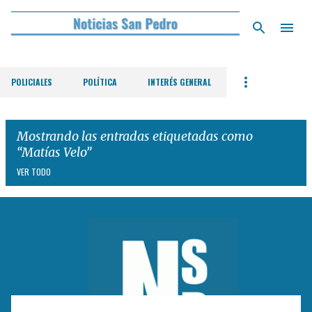
Ir al contenido principal
POLICIALES
POLÍTICA
INTERÉS GENERAL
Mostrando las entradas etiquetadas como
Matías Velo
VER TODO
E
n
t
r
a