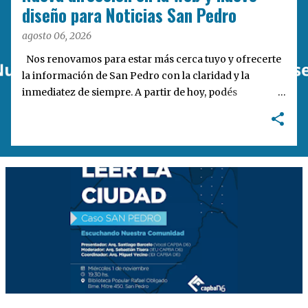
a
diseño para Noticias San Pedro
s
agosto 06, 2026
Nos renovamos para estar más cerca tuyo y ofrecerte
la información de San Pedro con la claridad y la
inmediatez de siempre. A partir de hoy, podés
encontrarnos en nuestra nueva dirección web:
notisanpedro.com.ar . Acompañamos esta mudanza
digital con un rediseño integral de nuestra plataforma.
Desarrollamos una interfaz más ágil, moderna e
intuitiva, pensada para optimizar la navegación desde
cualquier dispositivo, facilitar el acceso a las noticias
locales y potenciar la interacción de los lectores con
nuestros contenidos.