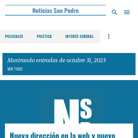
Ir al contenido principal
POLICIALES
POLÍTICA
INTERÉS GENERAL
Mostrando entradas de octubre 31, 2023
VER TODO
E
n
t
r
a
d
Nueva dirección en la web y nuevo