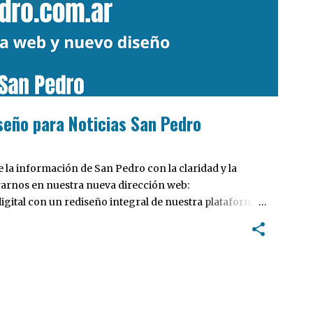
seño para Noticias San Pedro
la información de San Pedro con la claridad y la
rarnos en nuestra nueva dirección web:
ital con un rediseño integral de nuestra plataforma.
tiva, pensada para optimizar la navegación desde
 locales y potenciar la interacción de los lectores con