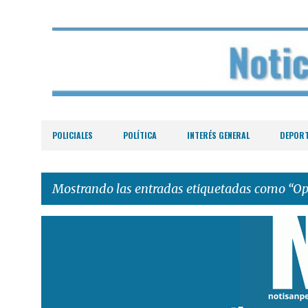
POLICIALES
POLÍTICA
INTERÉS GENERAL
DEPOR
Mostrando las entradas etiquetadas como
Op
E
n
t
r