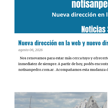
a
d
a
s
Nueva dirección en la web y nuevo di
agosto 06, 2026
Nos renovamos para estar más cerca tuyo y ofrecerte 
inmediatez de siempre. A partir de hoy, podés encont
notisanpedro.com.ar . Acompañamos esta mudanza dig
Desarrollamos una interfaz más ágil, moderna e intui
cualquier dispositivo, facilitar el acceso a las noticias
nuestros contenidos.
DEPORTES
OPTIMIST