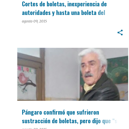
Cortes de boletas, inexperiencia de
autoridades y hasta una boleta del
“Frente para la esquina” de Doyle, algunas
agosto 09, 2015
apostillas de las elecciones
PASO 2015
Pángaro confirmó que sufrieron
sustracción de boletas, pero dijo que “son