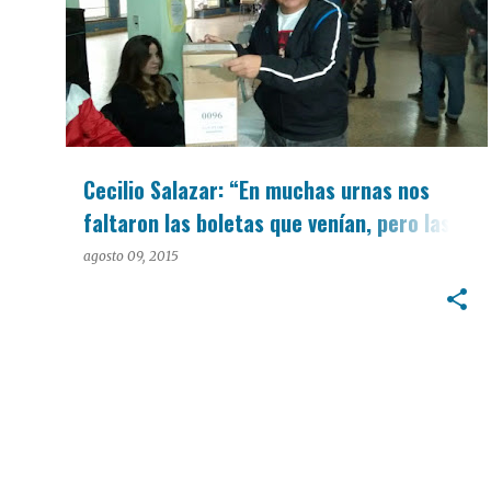
Cecilio Salazar: “En muchas urnas nos
faltaron las boletas que venían, pero las
estamos reemplazando”
agosto 09, 2015
PASO 2015