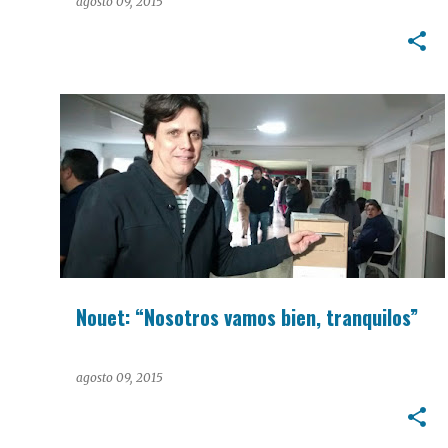
las reglas del juego”
agosto 09, 2015
PASO 2015
Nouet: “Nosotros vamos bien, tranquilos”
agosto 09, 2015