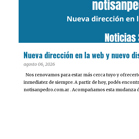
a
d
a
s
Nueva dirección en la web y nuevo di
agosto 06, 2026
Nos renovamos para estar más cerca tuyo y ofrecerte 
inmediatez de siempre. A partir de hoy, podés encont
notisanpedro.com.ar . Acompañamos esta mudanza dig
Desarrollamos una interfaz más ágil, moderna e intui
cualquier dispositivo, facilitar el acceso a las noticias
nuestros contenidos.
PASO 2015
POLÍTICA