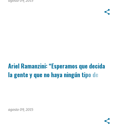
disfrutar del proceso eleccionario”
agosto 09, 2015
PASO 2015
Ariel Ramanzini: “Esperamos que decida
la gente y que no haya ningún tipo de
trampa”
agosto 09, 2015