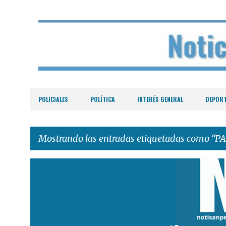
POLICIALES
POLÍTICA
INTERÉS GENERAL
DEPOR
Mostrando las entradas etiquetadas como
PA
E
n
t
r