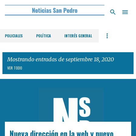
Ir al contenido principal
POLICIALES
POLÍTICA
INTERÉS GENERAL
Mostrando entradas de septiembre 18, 2020
VER TODO
E
n
t
r
a
d
Nueva dirección en la web y nuevo