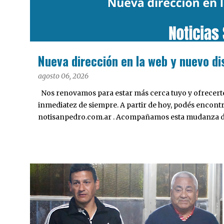
a
s
Nueva dirección en la web y nuevo di
agosto 06, 2026
Nos renovamos para estar más cerca tuyo y ofrecerte 
inmediatez de siempre. A partir de hoy, podés encont
notisanpedro.com.ar . Acompañamos esta mudanza dig
Desarrollamos una interfaz más ágil, moderna e intui
cualquier dispositivo, facilitar el acceso a las noticias
nuestros contenidos.
POLÍTICA