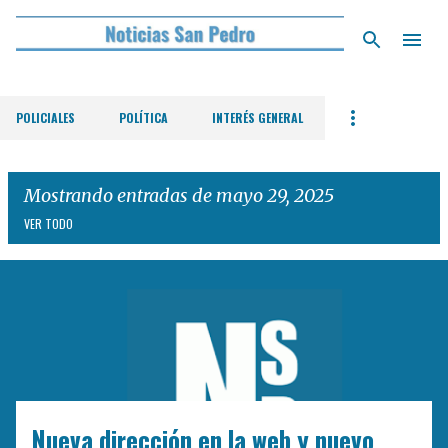
Ir al contenido principal
POLICIALES
POLÍTICA
INTERÉS GENERAL
Mostrando entradas de mayo 29, 2025
VER TODO
E
n
t
r
a
d
Nueva dirección en la web y nuevo