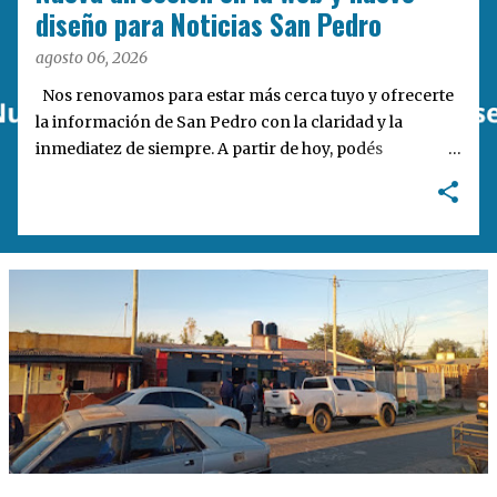
a
diseño para Noticias San Pedro
s
agosto 06, 2026
Nos renovamos para estar más cerca tuyo y ofrecerte
la información de San Pedro con la claridad y la
inmediatez de siempre. A partir de hoy, podés
encontrarnos en nuestra nueva dirección web:
notisanpedro.com.ar . Acompañamos esta mudanza
digital con un rediseño integral de nuestra plataforma.
Desarrollamos una interfaz más ágil, moderna e
intuitiva, pensada para optimizar la navegación desde
cualquier dispositivo, facilitar el acceso a las noticias
locales y potenciar la interacción de los lectores con
nuestros contenidos.